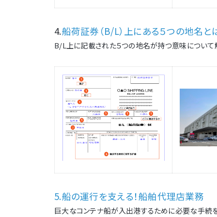
4.
船荷証券（B/L）上にある５つの地名と
B/L上に記載された５つの地名が持つ意味について
5.船の運行を支える！船舶代理店業務
巨大なコンテナ船が入出港するために必要な手続を