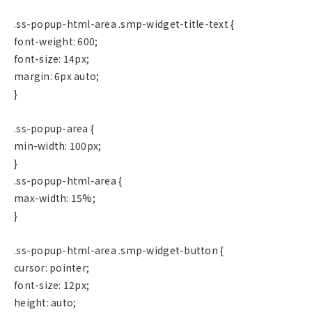
.ss-popup-html-area .smp-widget-title-text {
font-weight: 600;
font-size: 14px;
margin: 6px auto;
}
.ss-popup-area {
min-width: 100px;
}
.ss-popup-html-area {
max-width: 15%;
}
.ss-popup-html-area .smp-widget-button {
cursor: pointer;
font-size: 12px;
height: auto;