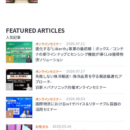
FEATURED ARTICLES
人気記事
2026.07.21
オンラインセミナー
進化する「LiBerth」事業の最前線｜ボックス／コンテ
ナの新ラインナップとセンシング機能が導くLiB循環物
流ソリューション
2026.07.27
オンラインセミナー
失敗しない保冷輸送！-保冷品質を守る輸送最適化ア
プローチ-
日新×パナソニック共催オンラインセミナー
2026.08.03
オンラインセミナー
国際物流におけるIoTデバイス＆リターナブル容器の
活用セミナー
2025.05.14
お役立ち