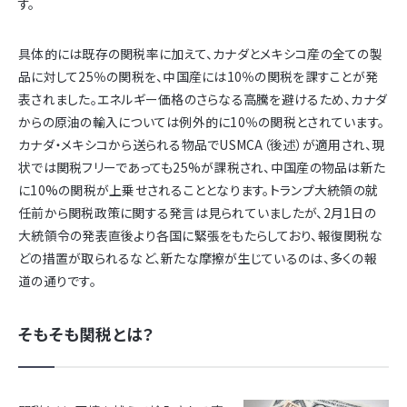
す。
具体的には既存の関税率に加えて、カナダとメキシコ産の全ての製
品に対して25％の関税を、中国産には10％の関税を課すことが発
表されました。エネルギー価格のさらなる高騰を避けるため、カナダ
からの原油の輸入については例外的に10％の関税とされています。
カナダ・メキシコから送られる物品でUSMCA（後述）が適用され、現
状では関税フリーであっても25%が課税され、中国産の物品は新た
に10%の関税が上乗せされることとなります。トランプ大統領の就
任前から関税政策に関する発言は見られていましたが、2月1日の
大統領令の発表直後より各国に緊張をもたらしており、報復関税な
どの措置が取られるなど、新たな摩擦が生じているのは、多くの報
道の通りです。
そもそも関税とは？