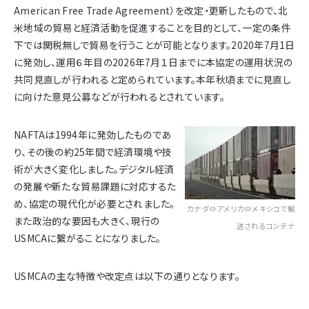
American Free Trade Agreement）を改定・更新したもので、北
米地域の貿易と経済活動を促進することを目的として、一定の条件
下では関税無しで貿易を行うことが可能となります。2020年7月1日
に発効し、運用６年目の2026年7月１日までに本協定の運用状況の
共同見直しが行われると定められています。本年秋頃までに見直し
に向けた意見公募などが行われるとされています。
NAFTAは1994年に発効したものであ
り、その後の約25年間で経済環境や技
術が大きく変化しました。デジタル経済
の発展や新たな貿易課題に対応するた
め、協定の現代化が必要とされました。
カナダ⇔アメリカ⇔メキシコで輸
また政治的な要因も大きく、現行の
送されるコンテナ
USMCAに繋がることになりました。
USMCAの主な特徴や改定点は以下の通りとなります。