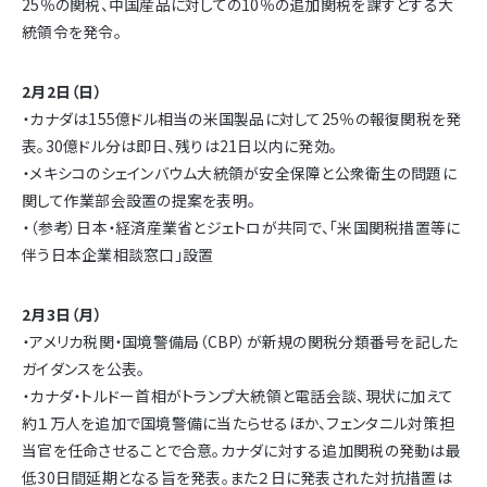
25％の関税、中国産品に対しての10％の追加関税を課すとする大
統領令を発令。
2月2日（日）
・カナダは155億ドル相当の米国製品に対して25％の報復関税を発
表。30億ドル分は即日、残りは21日以内に発効。
・メキシコのシェインバウム大統領が安全保障と公衆衛生の問題に
関して作業部会設置の提案を表明。
・（参考）日本・経済産業省とジェトロが共同で、「米国関税措置等に
伴う日本企業相談窓口」設置
2月3日（月）
・アメリカ税関・国境警備局（CBP）が新規の関税分類番号を記した
ガイダンスを公表。
・カナダ・トルドー首相がトランプ大統領と電話会談、現状に加えて
約１万人を追加で国境警備に当たらせるほか、フェンタニル対策担
当官を任命させることで合意。カナダに対する追加関税の発動は最
低30日間延期となる旨を発表。また２日に発表された対抗措置は