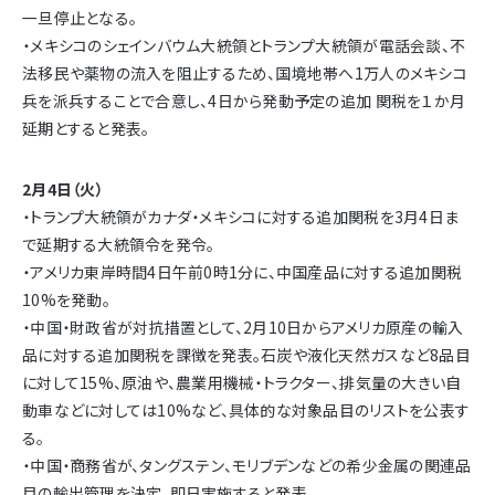
一旦停止となる。
・メキシコのシェインバウム大統領とトランプ大統領が電話会談、不
法移民や薬物の流入を阻止するため、国境地帯へ1万人のメキシコ
兵を派兵することで合意し、4日から発動予定の追加 関税を１か月
延期とすると発表。
2月4日（火）
・トランプ大統領がカナダ・メキシコに対する追加関税を3月4日ま
で延期する大統領令を発令。
・アメリカ東岸時間4日午前0時1分に、中国産品に対する追加関税
10%を発動。
・中国・財政省が対抗措置として、2月10日からアメリカ原産の輸入
品に対する追加関税を課徴を発表。石炭や液化天然ガスなど8品目
に対して15%、原油や、農業用機械・トラクター、排気量の大きい自
動車などに対しては10%など、具体的な対象品目のリストを公表す
る。
・中国・商務省が、タングステン、モリブデンなどの希少金属の関連品
目の輸出管理を決定、即日実施すると発表。