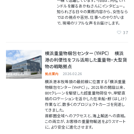
一線で活躍しています。今回は、同社でハ
ンドルを握るあかねさんにインタビュー。
知られざる日々の業務内容から、女性なら
ではの視点や苦労、仕事へのやりがいま
で、現場のリアルな声をお届けします。
37
横浜重量物梱包センター（YHPC） 横浜
港の利便性をフル活用した重量物・大型貨
物の戦略拠点
2026.02.26
拠点案内
横浜港本牧埠頭の最前線に位置する「横浜重量
物梱包センター（YHPC）」。 2021年の開設以来、
80tクレーンを駆使した超重量物荷役や、岸壁直
結のロケーションを活かした在来船・艀（はしけ）
作業など、数多くのプロジェクトカーゴを完遂し
てきました。
首都圏全域へのアクセスと、海上輸送への直結。
この両立が、お客様の重量物輸送をよりスマート
に、より安全に進化させます。