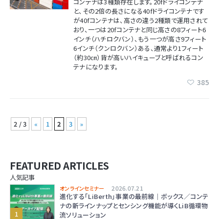
コンテナは3種類存在します。20fドライコンテナ
と、その2倍の長さになる40fドライコンテナです
が40fコンテナは、高さの違う2種類で運用されて
おり、一つは20fコンテナと同じ高さの8フィート6
インチ（ハチロクバン）、もう一つが高さ9フィート
6インチ（クンロクバン）ある、通常より1フィート
（約30㎝）背が高いハイキューブと呼ばれるコン
テナになります。
385
2 / 3
«
1
2
3
»
FEATURED ARTICLES
人気記事
2026.07.21
オンラインセミナー
進化する「LiBerth」事業の最前線｜ボックス／コンテ
ナの新ラインナップとセンシング機能が導くLiB循環物
流ソリューション