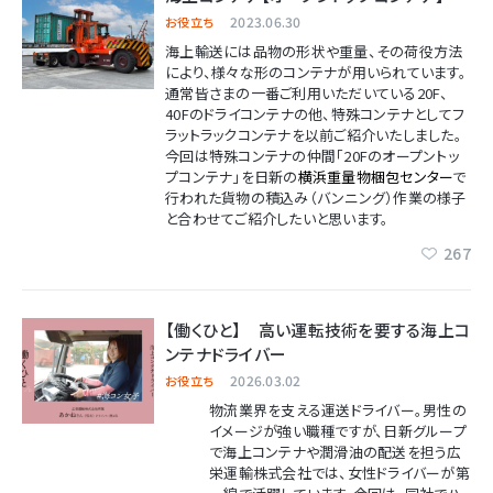
2023.06.30
お役立ち
海上輸送には品物の形状や重量、その荷役方法
により、様々な形のコンテナが用いられています。
通常皆さまの一番ご利用いただいている20F、
40Fのドライコンテナの他、特殊コンテナとしてフ
ラットラックコンテナを以前ご紹介いたしました。
今回は特殊コンテナの仲間「20Fのオープントッ
プコンテナ」を日新の
横浜重量物梱包センター
で
行われた貨物の積込み（バンニング）作業の様子
と合わせてご紹介したいと思います。
267
【働くひと】 高い運転技術を要する海上コ
ンテナドライバー
2026.03.02
お役立ち
物流業界を支える運送ドライバー。男性の
イメージが強い職種ですが、日新グループ
で海上コンテナや潤滑油の配送を担う広
栄運輸株式会社では、女性ドライバーが第