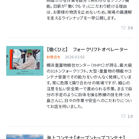
時間かかる作業を数分で終わらせるクランプ機
能。日新が「働くクルマ」にこだわり続ける理由
は、お客様の物流を止めないため。現場の最適解
を支えるラインナップを一挙公開します。
36
【働くひと】 フォークリフトオペレーター
2026.03.02
お役立ち
横浜重量物梱包センター（YHPC）
が誇る、最大級
の31トンフォークリフト。大型・重量物の積載やコ
ンテナ受渡でその能力をいかんなく発揮していま
す。常に危険と隣り合わせの現場ですが、細心の
注意を払い安全第一で進められる作業。まるで自
分の手足のように巨体を操る熟練の技を持つ大
島さんに、日々の作業や安全へのこだわりについ
てお話を伺いました。
10
海上コンテナ【オープントップコンテナ】