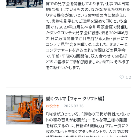
庫での見学会を開催しております。仕事では日常
的に利用しているものの、なかなか見たり触れた
りする機会が無いというお客様の声にお応えし
て、実物を見学してご理解を深めて頂くという企
画です。2023年11月に神奈川埠頭倉庫で開催し
たタンクコンテナ見学会に続き、去る2024年6月
21日に万博開催で注目を浴びる大阪・夢洲にて
コンテナ見学会を開催いたしました。セミナーと
コンテナヤードを巡るの約3時間ほどの見学会
で、午前・午後の2回開催、双方合わせて60名ほ
どのお客様にご参加頂きました。今回はその様子
をご紹介いたします。
12
働くクルマ 【フォークリフト編】
2026.02.26
お役立ち
「納期が迫っている」「貨物の形状が特殊でパレッ
トの積み替えが必要だ」―そんな荷主様の難題
を解決するのは、日新の「機動力」です。一度に2
枚のパレットを捌くアタッチメントや、人力では数