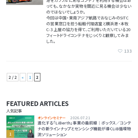
港をカラフルに彩るコンテナを利⽤する機会はあ
っても、なかなか実物を間近に⾒る機会は少ない
のではないでしょうか。
今回は中国・東南アジア航路でおなじみのSITC
の営業窓口を担う船舶代理店室と横浜港・本牧
C-3 上屋の協⼒を得て、ご利⽤いただいている20
フィートドライコンテナをじっくりと観察してみま
した。
133
2 / 2
«
1
2
FEATURED ARTICLES
人気記事
2026.07.21
オンラインセミナー
進化する「LiBerth」事業の最前線｜ボックス／コンテ
ナの新ラインナップとセンシング機能が導くLiB循環物
流ソリューション