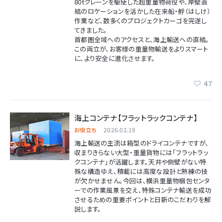
80tクレーンを駆使した超重量物荷役や、岸壁直
結のロケーションを活かした在来船・艀（はしけ）
作業など、数多くのプロジェクトカーゴを完遂し
てきました。
首都圏全域へのアクセスと、海上輸送への直結。
この両立が、お客様の重量物輸送をよりスマート
に、より安全に進化させます。
47
海上コンテナ【フラットラックコンテナ】
2026.02.19
お役立ち
海上輸送の主流は箱型のドライコンテナですが、
収まりきらない大型・重量貨物には「フラットラッ
クコンテナ」が活躍します。天井や側壁がない特
殊な構造ゆえ、積載には高度な設計と熟練の技
が欠かせません。今回は、横浜重量物梱包センタ
ーでの作業風景を交え、特殊コンテナ輸送を成功
させるための重要ポイントと日新のこだわりを解
説します。