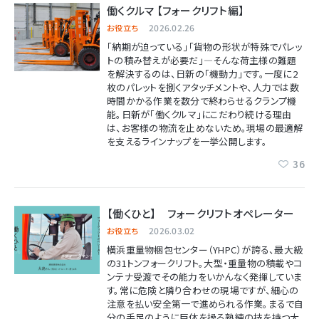
働くクルマ 【フォークリフト編】
2026.02.26
お役立ち
「納期が迫っている」「貨物の形状が特殊でパレッ
トの積み替えが必要だ」―そんな荷主様の難題
を解決するのは、日新の「機動力」です。一度に2
枚のパレットを捌くアタッチメントや、人力では数
時間かかる作業を数分で終わらせるクランプ機
能。日新が「働くクルマ」にこだわり続ける理由
は、お客様の物流を止めないため。現場の最適解
を支えるラインナップを一挙公開します。
36
【働くひと】 フォークリフトオペレーター
2026.03.02
お役立ち
横浜重量物梱包センター（YHPC）
が誇る、最大級
の31トンフォークリフト。大型・重量物の積載やコ
ンテナ受渡でその能力をいかんなく発揮していま
す。常に危険と隣り合わせの現場ですが、細心の
注意を払い安全第一で進められる作業。まるで自
分の手足のように巨体を操る熟練の技を持つ大