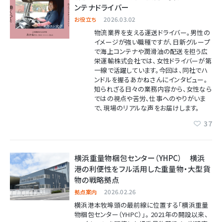
ンテナドライバー
2026.03.02
お役立ち
物流業界を支える運送ドライバー。男性の
イメージが強い職種ですが、日新グループ
で海上コンテナや潤滑油の配送を担う広
栄運輸株式会社では、女性ドライバーが第
一線で活躍しています。今回は、同社でハ
ンドルを握るあかねさんにインタビュー。
知られざる日々の業務内容から、女性なら
ではの視点や苦労、仕事へのやりがいま
で、現場のリアルな声をお届けします。
37
横浜重量物梱包センター（YHPC） 横浜
港の利便性をフル活用した重量物・大型貨
物の戦略拠点
2026.02.26
拠点案内
横浜港本牧埠頭の最前線に位置する「横浜重量
物梱包センター（YHPC）」。 2021年の開設以来、