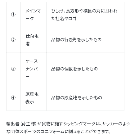
メインマ
ひし形、長方形や横長の丸に囲われ
①
ーク
た社名やロゴ
仕向地
②
品物の行き先を示したもの
港
ケース
③
ナンバ
品物の個数を示したもの
ー
原産地
④
品物の原産地を示したもの
表示
輸出者（荷主様）が貨物に施すシッピングマークは、サッカーのよう
な団体スポーツのユニフォームに例えることができます。