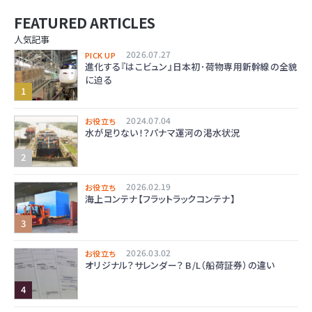
FEATURED ARTICLES
人気記事
2026.07.27
PICK UP
進化する『はこビュン』日本初･荷物専用新幹線の全貌
に迫る
2024.07.04
お役立ち
水が足りない！？パナマ運河の渇水状況
2026.02.19
お役立ち
海上コンテナ【フラットラックコンテナ】
2026.03.02
お役立ち
オリジナル？サレンダー？ B/L（船荷証券）の違い