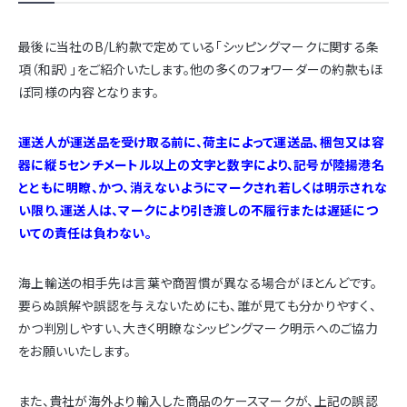
最後に当社のB/L約款で定めている「シッピングマークに関する条
項（和訳）」をご紹介いたします。他の多くのフォワーダーの約款もほ
ぼ同様の内容となります。
運送人が運送品を受け取る前に、荷主によって運送品、梱包又は容
器に縦５センチメートル以上の文字と数字により、記号が陸揚港名
とともに明瞭、かつ、消えないようにマークされ若しくは明示されな
い限り、運送人は、マークにより引き渡しの不履行または遅延につ
いての責任は負わない。
海上輸送の相手先は言葉や商習慣が異なる場合がほとんどです。
要らぬ誤解や誤認を与えないためにも、誰が見ても分かりやすく、
かつ判別しやすい、大きく明瞭なシッピングマーク明示へのご協力
をお願いいたします。
また、貴社が海外より輸入した商品のケースマークが、上記の誤認