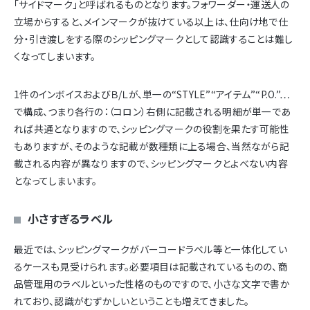
「サイドマーク」と呼ばれるものとなります。フォワーダー・運送人の
立場からすると、メインマークが抜けている以上は、仕向け地で仕
分・引き渡しをする際のシッピングマークとして認識することは難し
くなってしまいます。
1件のインボイスおよびＢ/Ｌが、単一の“STYLE”“アイテム”“P.O.”…
で構成、つまり各行の：（コロン）右側に記載される明細が単一であ
れば共通となりますので、シッピングマークの役割を果たす可能性
もありますが、そのような記載が数種類に上る場合、当然ながら記
載される内容が異なりますので、シッピングマークとよべない内容
となってしまいます。
小さすぎるラベル
最近では、シッピングマークがバーコードラベル等と一体化してい
るケースも見受けられます。必要項目は記載されているものの、商
品管理用のラベルといった性格のものですので、小さな文字で書か
れており、認識がむずかしいということも増えてきました。