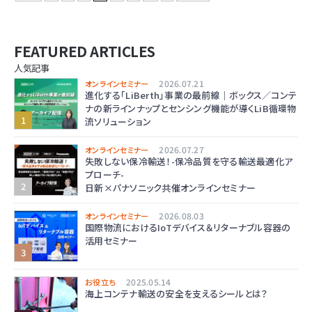
FEATURED ARTICLES
人気記事
2026.07.21
オンラインセミナー
進化する「LiBerth」事業の最前線｜ボックス／コンテ
ナの新ラインナップとセンシング機能が導くLiB循環物
流ソリューション
2026.07.27
オンラインセミナー
失敗しない保冷輸送！-保冷品質を守る輸送最適化ア
プローチ-
日新×パナソニック共催オンラインセミナー
2026.08.03
オンラインセミナー
国際物流におけるIoTデバイス＆リターナブル容器の
活用セミナー
2025.05.14
お役立ち
海上コンテナ輸送の安全を支えるシールとは？