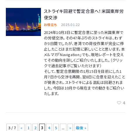
ストライキ回避で暫定合意へ！米国東岸労
使交渉
2025.01.22
お役立ち
2024年10月3日に暫定合意に至った米国東岸で
の労使交渉。その47年ぶりのストライキは、わず
か3日間でしたが、港湾での荷役作業が完全に停
止したことはまだ記憶に新しいことと思います。
本
メルマガ「Navigation」でも、現地レポートを交え
てその動向を詳しくご紹介いたしました。（クリッ
クで過去記事がご覧いただけます）
そして、暫定合意期限の1月15日を目前にした1
月7日から交渉を再開、翌8日に合意を迎えたこと
が発表され、ストライキによる混乱は回避されま
した。今回は10月から現在までの動きをご紹介い
たします。
4
3 / 7
«
1
2
3
4
5
...
»
最後 »