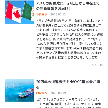
アメリカ関税政策 2月1日から現在まで
の最新情報をお届け！
2025.02.12
お役立ち
トランプ大統領が1月20日に就任して以来、アメリ
カは関税を引き上げる政策を積極的に推進して
います。就任前からこのような政策を実施するこ
とを予告してきましたが、2月に入り実際に大統領
令を発布し、関税政策が発動されることとなりま
したが、状況は日々目まぐるしく変化していること
が多く報道されております。今回は物流業者の視
点で、トランプ政権の関税政策の現在までの動き
や関連する貿易協定などをご紹介いたします。
135
2025年の海運市況をNVOCC担当者が語
る
2025.03.19
お役立ち
日新では、さまざまなテーマのオンラインセミナ
ーを定期的に開催しております。2月19日に開催