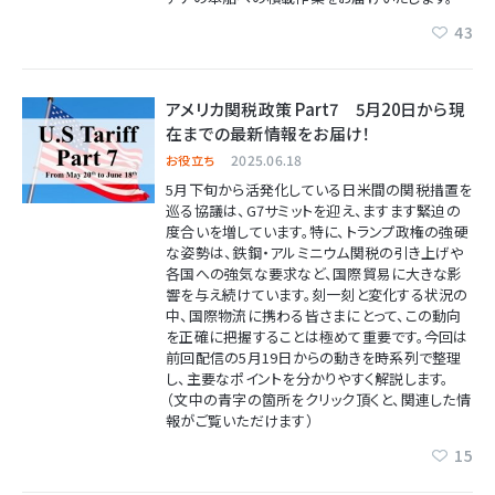
43
アメリカ関税政策 Part7 5月20日から現
在までの最新情報をお届け！
2025.06.18
お役立ち
5月下旬から活発化している日米間の関税措置を
巡る協議は、G7サミットを迎え、ますます緊迫の
度合いを増しています。特に、トランプ政権の強硬
な姿勢は、鉄鋼・アルミニウム関税の引き上げや
各国への強気な要求など、国際貿易に大きな影
響を与え続けています。刻一刻と変化する状況の
中、国際物流に携わる皆さまにとって、この動向
を正確に把握することは極めて重要です。今回は
前回配信の5月19日からの動きを時系列で整理
し、主要なポイントを分かりやすく解説します。
（文中の青字の箇所をクリック頂くと、関連した情
報がご覧いただけます）
15