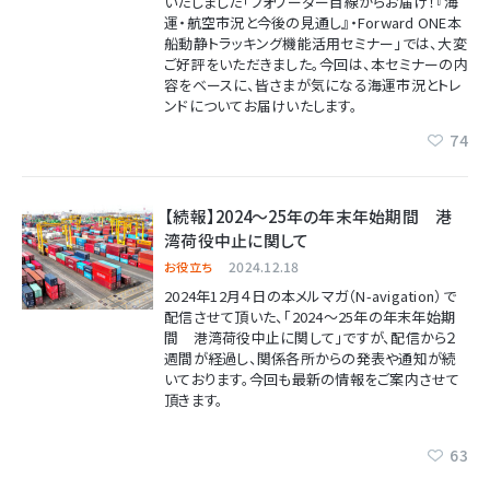
いたしました
「フォワーダー目線からお届け！『海
運・航空市況と今後の見通し』・Forward ONE本
船動静トラッキング機能活用セミナー」
では、大変
ご好評をいただきました。今回は、本セミナーの内
容をベースに、皆さまが気になる海運市況とトレ
ンドについてお届けいたします。
74
【続報】2024～25年の年末年始期間 港
湾荷役中止に関して
2024.12.18
お役立ち
2024年12月４日の本メルマガ（N-avigation）で
配信させて頂いた、
「2024～25年の年末年始期
間 港湾荷役中止に関して」
ですが、配信から２
週間が経過し、関係各所からの発表や通知が続
いております。今回も最新の情報をご案内させて
頂きます。
63