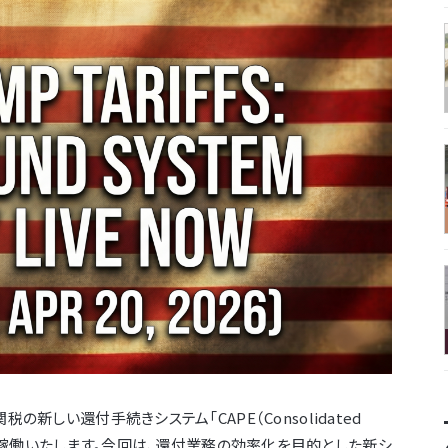
の新しい還付手続きシステム「CAPE（Consolidated
 Entries）」が稼働いたします。今回は、還付業務の効率化を目的とした新シ