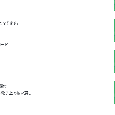
施となります。
ロード
還付
座へ電子上で払い戻し