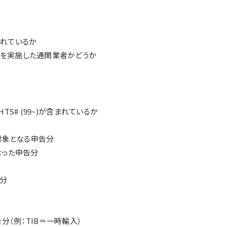
載されているか
tryを実施した通関業者かどうか
のHTS# (99~)が含まれているか
)の対象となる申告分
となった申告分
告分
申告分（例：TIB＝一時輸入）