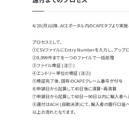
4/20(月)以降、ACEポータル内のCAPEタブより実
プロセスとして、
①CSVファイルにEntry Numberを入力し、アップ
②9,999件までを一つのファイルで一括処理
③ファイル検証 (注① )
④エントリー単位の検証 (注②)
⑤検証完了後、固有のCAPEクレーム番号が付与
⑥申請日から起算して45日後に清算・再清算
⑦申請日から起算して60日～90日以内に輸入者へ
⑧還付はACH (自動決済)にて、輸入者の銀行口
以上の流れとなります。