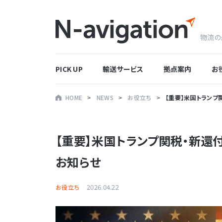
物流の
PICK UP
輸送サービス
拠点案内
お
HOME
NEWS
お役立ち
【重要】米国トランプ
【重要】米国トランプ関税・新還付
お知らせ
2026.04.22
お役立ち