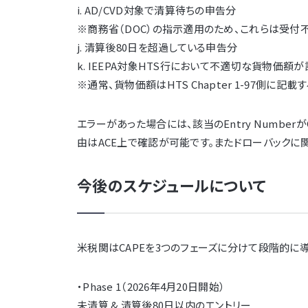
i. AD/CVD対象で清算待ちの申告分
※商務省（DOC）の指示適用のため、これらは受付
j. 清算後80日を超過している申告分
k. IEEPA対象HTS行において不適切な貨物価額
※通常、貨物価額はHTS Chapter 1-97側に記載する
エラーがあった場合には、該当のEntry Numbe
由はACE上で確認が可能です。またドローバックに
今後のスケジュールについて
米税関はCAPEを3つのフェーズに分けて段階的に導入し
・Phase 1（2026年4月20日開始）
未清算 & 清算後80日以内のエントリー