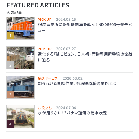
FEATURED ARTICLES
人気記事
2024.05.15
PICK UP
根岸事業所に新型機関車を導入！ NDD5603号機デビ
ュー
2026.07.27
PICK UP
進化する『はこビュン』日本初･荷物専用新幹線の全貌
に迫る
2026.03.02
輸送サービス
知られざる側線作業、石油鉄道輸送業務とは
2024.07.04
お役立ち
水が足りない！？パナマ運河の渇水状況