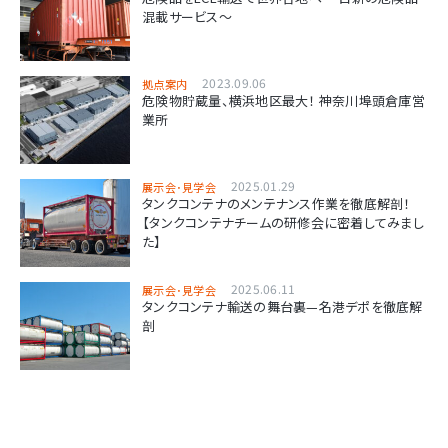
混載サービス～
2023.09.06
拠点案内
危険物貯蔵量、横浜地区最大！ 神奈川埠頭倉庫営
業所
2025.01.29
展示会･見学会
タンクコンテナのメンテナンス作業を徹底解剖！
【タンクコンテナチームの研修会に密着してみまし
た】
2025.06.11
展示会･見学会
タンクコンテナ輸送の舞台裏—名港デポを徹底解
剖