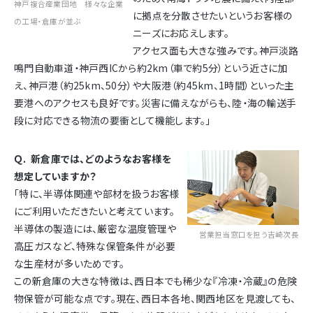
神戸複合産業団地 様々な企業
に拠点を分散させたいというお客様の
の工場・倉庫が並ぶ
ニーズにお応えします。
アクセス面も大きな強みです。神戸淡路
鳴門自動車道・神戸西ICから約2km（車で約5分）という近さに加
え、神戸港（約25km、50分）や大阪港（約45km、1時間）といった主
要港へのアクセスも良好です。災害に備えながらも、陸・海の輸送手
段に対応できる物流の要衝として機能します。」
Ｑ. 新倉庫では、どのようなお客様を
想定していますか？
「特に、半導体関連や部材を扱うお客様
にご利用いただきたいと考えています。
半導体の製造には、厳密な温度管理や
営業担当窓口を担う吉崎次長
高圧ガスなど、特殊な保管条件が必要
な生産材が多いためです。
この新倉庫の大きな特徴は、西日本でも稀少な『冷凍・冷蔵』の危険
物保管が可能な点です。現在、西日本各地、関西地区を見渡しても、