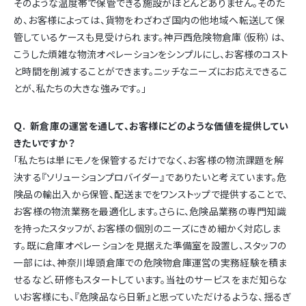
そのような温度帯で保管できる施設がほとんどありません。そのた
め、お客様によっては、貨物をわざわざ国内の他地域へ転送して保
管しているケースも見受けられます。神戸西危険物倉庫（仮称）は、
こうした煩雑な物流オペレーションをシンプルにし、お客様のコスト
と時間を削減することができます。ニッチなニーズにお応えできるこ
とが、私たちの大きな強みです。」
Ｑ. 新倉庫の運営を通して、お客様にどのような価値を提供してい
きたいですか？
「私たちは単にモノを保管するだけでなく、お客様の物流課題を解
決する『ソリューションプロバイダー』でありたいと考えています。危
険品の輸出入から保管、配送までをワンストップで提供することで、
お客様の物流業務を最適化します。さらに、危険品業務の専門知識
を持ったスタッフが、お客様の個別のニーズにきめ細かく対応しま
す。既に倉庫オペレーションを見据えた準備室を設置し、スタッフの
一部には、神奈川埠頭倉庫での危険物倉庫運営の実務経験を積ま
せるなど、研修もスタートしています。当社のサービスをまだ知らな
いお客様にも、『危険品なら日新』と思っていただけるような、揺るぎ