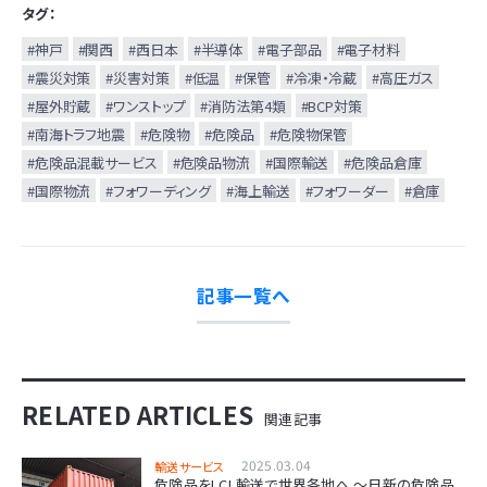
タグ：
#神戸
#関西
#西日本
#半導体
#電子部品
#電子材料
#震災対策
#災害対策
#低温
#保管
#冷凍・冷蔵
#高圧ガス
#屋外貯蔵
#ワンストップ
#消防法第4類
#BCP対策
#南海トラフ地震
#危険物
#危険品
#危険物保管
#危険品混載サービス
#危険品物流
#国際輸送
#危険品倉庫
#国際物流
#フォワーディング
#海上輸送
#フォワーダー
#倉庫
記事一覧へ
RELATED ARTICLES
関連記事
2025.03.04
輸送サービス
危険品をLCL輸送で世界各地へ ～日新の危険品