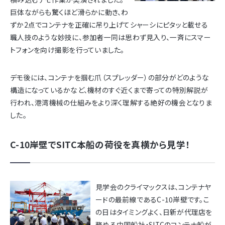
巨体ながらも驚くほど滑らかに動き、わ
ずか2点でコンテナを正確に吊り上げてシャーシにピタッと載せる
職人技のような妙技に、参加者一同は思わず見入り、一斉にスマー
トフォンを向け撮影を行っていました。
デモ後には、コンテナを掴む爪（スプレッダー）の部分がどのような
構造になっているかなど、機材のすぐ近くまで寄っての特別解説が
行われ、港湾機械の仕組みをより深く理解する絶好の機会となりま
した。
C-10岸壁でSITC本船の荷役を真横から見学！
見学会のクライマックスは、コンテナヤ
ードの最前線であるC-10岸壁です。こ
の日はタイミングよく、日新が代理店を
務める中国船社・SITCのコンテナ船が