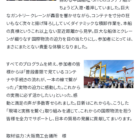
ちょうど入港・着岸していました。巨大
なガントリークレーンが轟音を響かせながら、コンテナを寸分の狂
いもなく次々と揚げ降ろししていくダイナミックな積卸作業を、本船
の真横というこれ以上ない至近距離から見学。巨大な船体とクレー
ンが織りなす国際物流の迫力を目の当たりにし、参加者にとっては、
まさにまたとない貴重な体験となりました。
すべてのプログラムを終え、参加者の皆
様からは「普段書類で見ているコンテ
ナや手続きの流れが、一本の線で繋が
った」「実物の迫力に感動した。これから
の実務に必ず活かしたい」といった、感
動と満足の声が多数寄せられました。日新はこれからも、こうした
「現場と実務を繋ぐ」取り組みを通じて、これからの国際物流を担う
皆様を全力でサポートし、日本の貿易の発展に貢献してまいります。
取材協力：大阪商工会議所 様