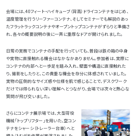
会場には、40フィート・ハイキューブ（背高）ドライコンテナをはじめ、
温度管理を行うリーファーコンテナ、そしてセミナーでも解説のあっ
たフラットラックコンテナやオープントップコンテナがずらりと準備さ
れ、各々の概要説明の後に一斉に重厚なドアが開けられました。
日常の実務でコンテナの手配を行っていても、普段は鉄の箱の中身
や実物に直接触れる機会はなかなかありません。参加者は、実際に
コンテナの内部へと一歩足を踏み入れ、壁面や構造に直接触れた
り、撮影をしたりと、この貴重な機会を存分に体感されていました。
実物の圧倒的なサイズ感や仕様を肌で感じることで、デスクワーク
だけでは得られない深い理解へとつながり、会場では次々と熱心な
質問が飛び交いました。
さらにコンテナ展示場では、大型荷役
機械「トップリフター」を用いた、空コン
テナをシャーシ（トレーラー台車）へと
積み込むデモ作業が実演されました。