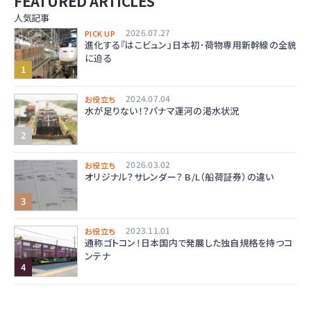
FEATURED ARTICLES
人気記事
2026.07.27
PICK UP
進化する『はこビュン』日本初･荷物専用新幹線の全貌
に迫る
2024.07.04
お役立ち
水が足りない！？パナマ運河の渇水状況
2026.03.02
お役立ち
オリジナル？サレンダー？ B/L（船荷証券）の違い
2023.11.01
お役立ち
通称ゴトコン！日本国内で発展した独自規格を持つコ
ンテナ