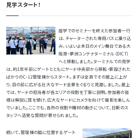
見学スタート！
座学でのセミナーを終えた参加者一行
は、チャーターされた専用バスに乗り込
み、いよいよ本日のメイン舞台である大
阪港・夢洲コンテナターミナル（DICT）
へと移動しました。ターミナルでの見学
は、約1年半前にゲートとともにヤード中央部から移転・新設された
ばかりのC-12管理棟からスタート。まずは全員でその屋上に上が
り、目の前に広がる壮大なヤード全景をぐるりと見渡しました。屋上
では、ヤードの担当者が各エリアの役割を丁寧に説明。参加者の皆
様は解説に耳を傾け、広大なヤードにカメラを向けて撮影を楽しん
でいました。ここでも、各所の役割や機材の動きについて、日新のス
タッフへ活発な質問が寄せられました。
続いて、管理棟の脇に位置するゲート