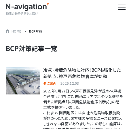
物流の最新情報をお届け
HOME
BCP対策
BCP対策
記事一覧
冷凍・冷蔵危険物に対応！BCPも強化した
新拠点、神戸西危険物倉庫が始動
2025.12.03
拠点案内
2025年8月27日、神戸市西区見津が丘の神戸複
合産業団地内にて、関西エリアでは稀少な機能を
備えた新拠点「神戸西危険物倉庫（仮称）」の起
工式を執り行いました。
これまで、関西地区には自社の危険物取扱施設
が無かったため、お客様の多様なニーズにお応え
しきれない側面がありました。この新しい倉庫は、