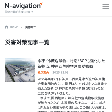
物流の最新情報をお届け
HOME
災害対策
災害対策
記事一覧
冷凍・冷蔵危険物に対応！BCPも強化した
新拠点、神戸西危険物倉庫が始動
2025.12.03
拠点案内
2025年8月27日、神戸市西区見津が丘の神戸複
合産業団地内にて、関西エリアでは稀少な機能を
備えた新拠点「神戸西危険物倉庫（仮称）」の起
工式を執り行いました。
これまで、関西地区には自社の危険物取扱施設
が無かったため、お客様の多様なニーズにお応え
しきれない側面がありました。この新しい倉庫は、