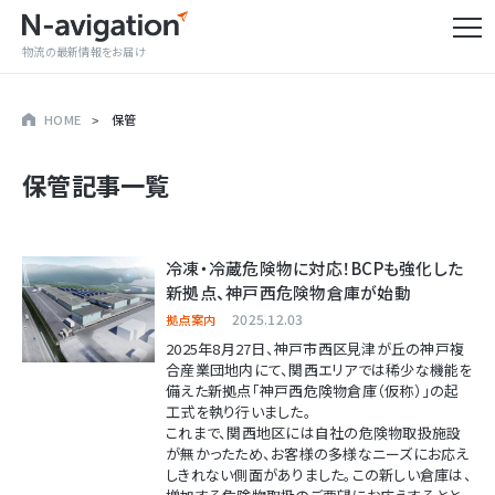
物流の最新情報をお届け
HOME
保管
保管
記事一覧
冷凍・冷蔵危険物に対応！BCPも強化した
新拠点、神戸西危険物倉庫が始動
2025.12.03
拠点案内
2025年8月27日、神戸市西区見津が丘の神戸複
合産業団地内にて、関西エリアでは稀少な機能を
備えた新拠点「神戸西危険物倉庫（仮称）」の起
工式を執り行いました。
これまで、関西地区には自社の危険物取扱施設
が無かったため、お客様の多様なニーズにお応え
しきれない側面がありました。この新しい倉庫は、