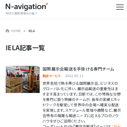
物流の最新情報をお届け
HOME
IELA
IELA
記事一覧
国際展示会輸送を手掛ける専門チーム
2022.05.13
輸送サービス
世界各地で熱を帯びる国際展示会。ビジネスの
グローバル化に伴い、展示品輸送の重要性はま
すます高まっています。日新では、この特殊な分野
を専門に扱う熟練のチームが、長年の実績とネッ
トワークを駆使して世界中の会場へ確実な配送
を実現します。スケジュール管理や通関など、展示
会特有の複雑な輸送ニーズに応えるプロのノウ
ハウをぜひご活用ください。
コーポレートサイト
【展示会輸送】
ページは
こちら