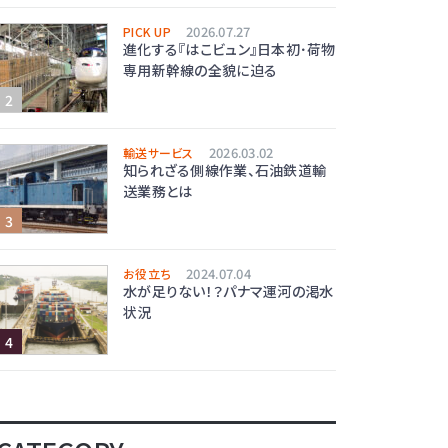
2026.07.27
PICK UP
進化する『はこビュン』日本初･荷物
専用新幹線の全貌に迫る
2026.03.02
輸送サービス
知られざる側線作業、石油鉄道輸
送業務とは
2024.07.04
お役立ち
水が足りない！？パナマ運河の渇水
状況